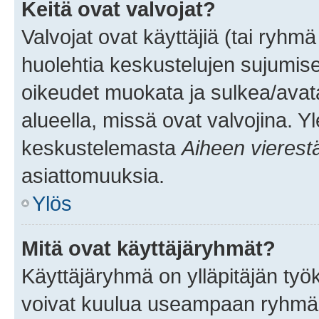
Keitä ovat valvojat?
Valvojat ovat käyttäjiä (tai ryhmä
huolehtia keskustelujen sujumise
oikeudet muokata ja sulkea/avata, 
alueella, missä ovat valvojina. Y
keskustelemasta
Aiheen vierest
asiattomuuksia.
Ylös
Mitä ovat käyttäjäryhmät?
Käyttäjäryhmä on ylläpitäjän työka
voivat kuulua useampaan ryhmään