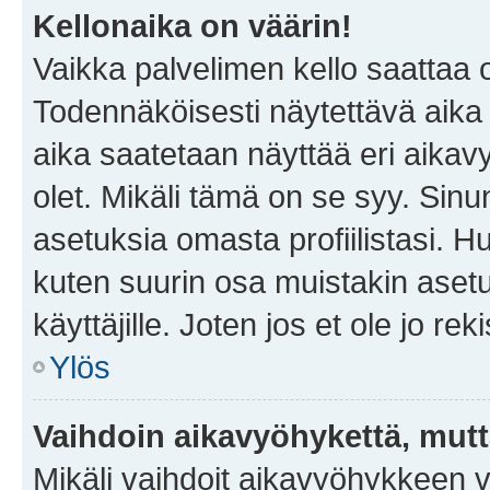
Kellonaika on väärin!
Vaikka palvelimen kello saattaa 
Todennäköisesti näytettävä aika
aika saatetaan näyttää eri aika
olet. Mikäli tämä on se syy. Si
asetuksia omasta profiilistasi. 
kuten suurin osa muistakin asetuks
käyttäjille. Joten jos et ole jo rek
Ylös
Vaihdoin aikavyöhykettä, mutta 
Mikäli vaihdoit aikavyöhykkeen 