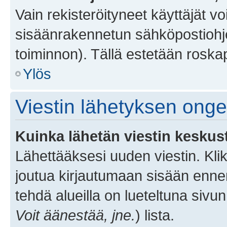
Vain rekisteröityneet käyttäjät v
sisäänrakennetun sähköpostiohjel
toiminnon). Tällä estetään roskap
Ylös
Viestin lähetyksen ong
Kuinka lähetän viestin keskus
Lähettääksesi uuden viestin. Kl
joutua kirjautumaan sisään ennen 
tehdä alueilla on lueteltuna sivun
Voit äänestää, jne.
) lista.