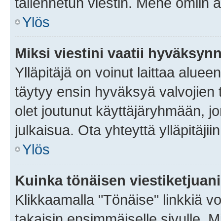
tallennetun viestin. Mene omiin a
Ylös
Miksi viestini vaatii hyväksyn
Ylläpitäjä on voinut laittaa alueen
täytyy ensin hyväksyä valvojien 
olet joutunut käyttäjäryhmään, jo
julkaisua. Ota yhteyttä ylläpitäjii
Ylös
Kuinka tönäisen viestiketjuan
Klikkaamalla "Tönäise" linkkiä voi
takaisin ensimmäiselle sivulle. M