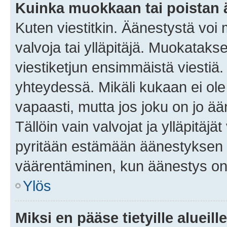
Kuinka muokkaan tai poistan
Kuten viestitkin. Äänestystä voi
valvoja tai ylläpitäjä. Muokatak
viestiketjun ensimmäistä viestiä
yhteydessä. Mikäli kukaan ei ol
vapaasti, mutta jos joku on jo ä
Tällöin vain valvojat ja ylläpitäjä
pyritään estämään äänestyksen 
väärentäminen, kun äänestys on
Ylös
Miksi en pääse tietyille alueill