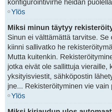
konfigurointivirhe heidän puolella
Ylös
Miksi minun täytyy rekisteröit
Sinun ei välttämättä tarvitse. Se
kiinni sallivatko he rekisteröitym
Mutta kuitenkin. Rekisteröitymine
jotka eivät ole sallittuja vierail
yksityisviestit, sähköpostin lähet
jne... Rekisteröityminen vie vain
Ylös
Miksi kirjaudun ulos automaat