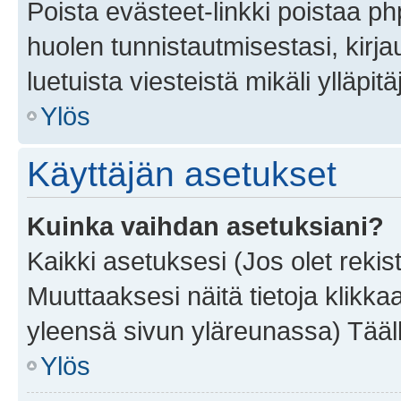
Poista evästeet-linkki poistaa p
huolen tunnistautmisestasi, kirja
luetuista viesteistä mikäli ylläpitä
Ylös
Käyttäjän asetukset
Kuinka vaihdan asetuksiani?
Kaikki asetuksesi (Jos olet rekist
Muuttaaksesi näitä tietoja klikka
yleensä sivun yläreunassa) Tääll
Ylös