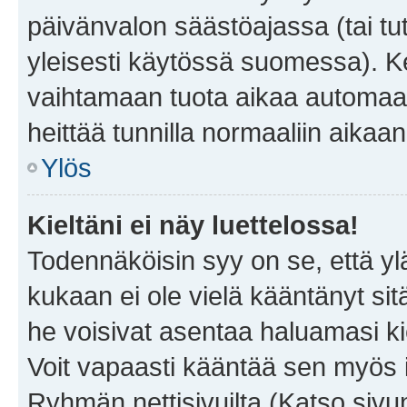
päivänvalon säästöajassa (tai tu
yleisesti käytössä suomessa). Ke
vaihtamaan tuota aikaa automaatti
heittää tunnilla normaaliin aikaan
Ylös
Kieltäni ei näy luettelossa!
Todennäköisin syy on se, että yläp
kukaan ei ole vielä kääntänyt sitä 
he voisivat asentaa haluamasi ki
Voit vapaasti kääntää sen myös i
Ryhmän nettisivuilta (Katso sivun