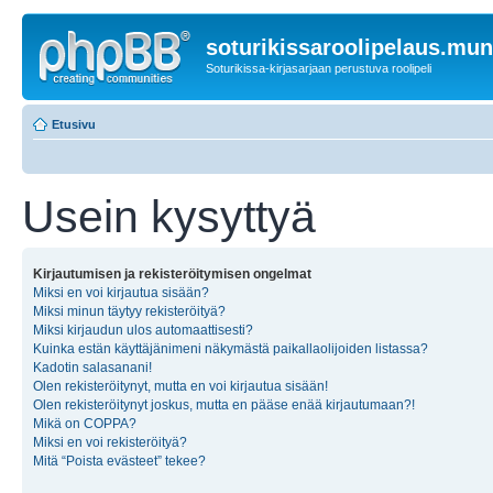
soturikissaroolipelaus.mu
Soturikissa-kirjasarjaan perustuva roolipeli
Etusivu
Usein kysyttyä
Kirjautumisen ja rekisteröitymisen ongelmat
Miksi en voi kirjautua sisään?
Miksi minun täytyy rekisteröityä?
Miksi kirjaudun ulos automaattisesti?
Kuinka estän käyttäjänimeni näkymästä paikallaolijoiden listassa?
Kadotin salasanani!
Olen rekisteröitynyt, mutta en voi kirjautua sisään!
Olen rekisteröitynyt joskus, mutta en pääse enää kirjautumaan?!
Mikä on COPPA?
Miksi en voi rekisteröityä?
Mitä “Poista evästeet” tekee?