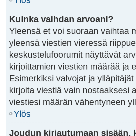
Kuinka vaihdan arvoani?
Yleensä et voi suoraan vaihtaa 
yleensä viestien vieressä riippu
keskustelufoorumit näyttävät ar
kirjoittamien viestien määrää ja er
Esimerkiksi valvojat ja ylläpitäjä
kirjoita viestiä vain nostaakses
viestiesi määrän vähentyneen yl
Ylös
Joudun kirjautumaan sisään, k