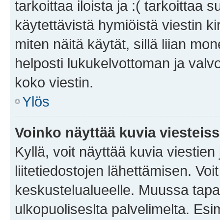
tarkoittaa iloista ja :( tarkoittaa 
käytettävistä hymiöistä viestin k
miten näitä käytät, sillä liian m
helposti lukukelvottoman ja valvo
koko viestin.
Ylös
Voinko näyttää kuvia viesteis
Kyllä, voit näyttää kuvia viestien 
liitetiedostojen lähettämisen. Vo
keskustelualueelle. Muussa tapa
ulkopuoliseslta palvelimelta. Es