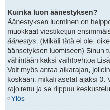
Kuinka luon äänestyksen?
Äänestyksen luominen on helppoa.
muokkaat viestiketjun ensimmäis
äänestys
. (Mikäli tätä ei ole. oik
äänsetyksen luomiseen) Sinun tu
vähintään kaksi vaihtoehtoa Lisää
Voit myös antaa aikarajan, jolloi
koskaan, mikäli asetat ajaksi 0.
rajoitettu ja se riippuu keskustel
Ylös