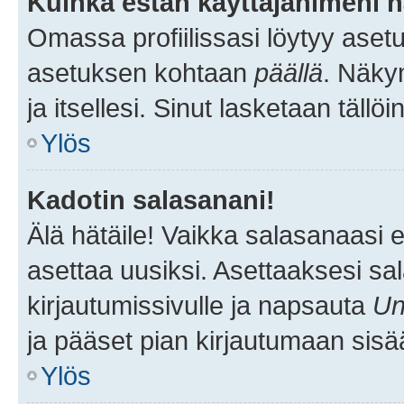
Kuinka estän käyttäjänimeni n
Omassa profiilissasi löytyy aset
asetuksen kohtaan
päällä
. Näkym
ja itsellesi. Sinut lasketaan tällö
Ylös
Kadotin salasanani!
Älä hätäile! Vaikka salasanaasi 
asettaa uusiksi. Asettaaksesi s
kirjautumissivulle ja napsauta
Un
ja pääset pian kirjautumaan sisä
Ylös