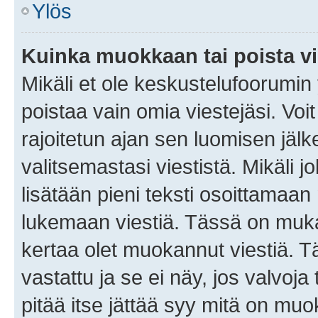
Ylös
Kuinka muokkaan tai poista vi
Mikäli et ole keskustelufoorumin y
poistaa vain omia viestejäsi. Voi
rajoitetun ajan sen luomisen jäl
valitsemastasi viestistä. Mikäli jo
lisätään pieni teksti osoittama
lukemaan viestiä. Tässä on mu
kertaa olet muokannut viestiä. Tä
vastattu ja se ei näy, jos valvoja
pitää itse jättää syy mitä on muo