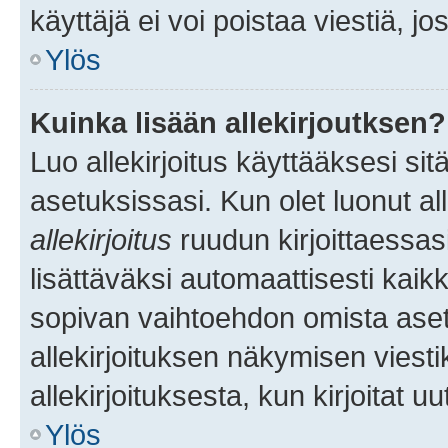
käyttäjä ei voi poistaa viestiä, jo
Ylös
Kuinka lisään allekirjoutksen?
Luo allekirjoitus käyttääksesi si
asetuksissasi. Kun olet luonut all
allekirjoitus
ruudun kirjoittaessasi
lisättäväksi automaattisesti kaikki
sopivan vaihtoehdon omista asetu
allekirjoituksen näkymisen viesti
allekirjoituksesta, kun kirjoitat uu
Ylös