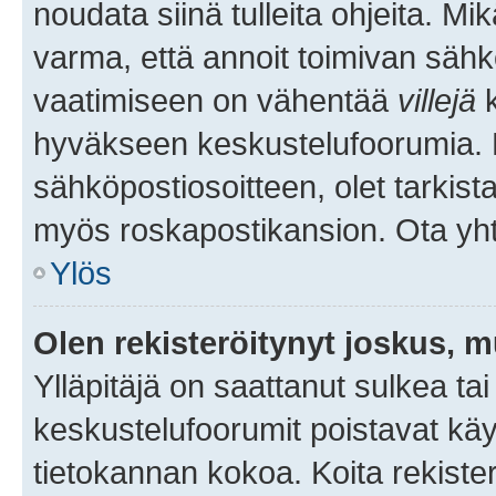
noudata siinä tulleita ohjeita. Mi
varma, että annoit toimivan sähk
vaatimiseen on vähentää
villejä
k
hyväkseen keskustelufoorumia. Mi
sähköpostiosoitteen, olet tarkista
myös roskapostikansion. Ota yhte
Ylös
Olen rekisteröitynyt joskus, 
Ylläpitäjä on saattanut sulkea ta
keskustelufoorumit poistavat k
tietokannan kokoa. Koita rekister