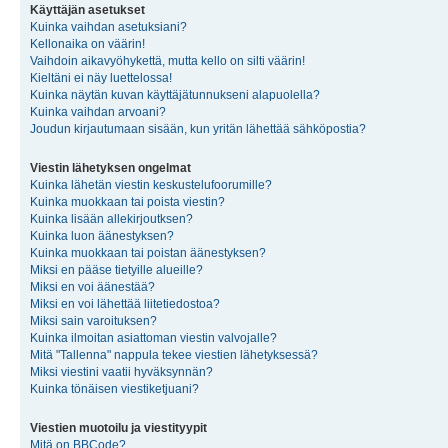
Käyttäjän asetukset
Kuinka vaihdan asetuksiani?
Kellonaika on väärin!
Vaihdoin aikavyöhykettä, mutta kello on silti väärin!
Kieltäni ei näy luettelossa!
Kuinka näytän kuvan käyttäjätunnukseni alapuolella?
Kuinka vaihdan arvoani?
Joudun kirjautumaan sisään, kun yritän lähettää sähköpostia?
Viestin lähetyksen ongelmat
Kuinka lähetän viestin keskustelufoorumille?
Kuinka muokkaan tai poista viestin?
Kuinka lisään allekirjoutksen?
Kuinka luon äänestyksen?
Kuinka muokkaan tai poistan äänestyksen?
Miksi en pääse tietyille alueille?
Miksi en voi äänestää?
Miksi en voi lähettää liitetiedostoa?
Miksi sain varoituksen?
Kuinka ilmoitan asiattoman viestin valvojalle?
Mitä "Tallenna" nappula tekee viestien lähetyksessä?
Miksi viestini vaatii hyväksynnän?
Kuinka tönäisen viestiketjuani?
Viestien muotoilu ja viestityypit
Mitä on BBCode?