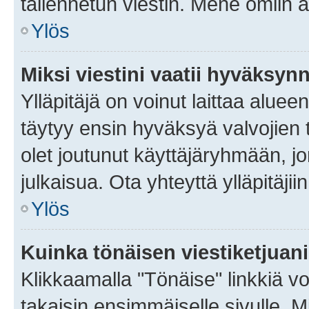
tallennetun viestin. Mene omiin a
Ylös
Miksi viestini vaatii hyväksyn
Ylläpitäjä on voinut laittaa alueen
täytyy ensin hyväksyä valvojien 
olet joutunut käyttäjäryhmään, jo
julkaisua. Ota yhteyttä ylläpitäjii
Ylös
Kuinka tönäisen viestiketjuan
Klikkaamalla "Tönäise" linkkiä voi
takaisin ensimmäiselle sivulle. M