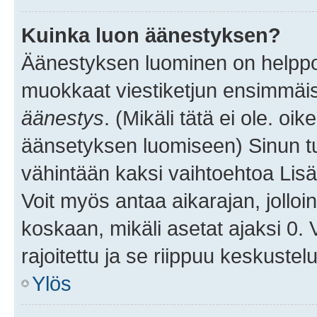
Kuinka luon äänestyksen?
Äänestyksen luominen on helppoa.
muokkaat viestiketjun ensimmäis
äänestys
. (Mikäli tätä ei ole. oik
äänsetyksen luomiseen) Sinun tu
vähintään kaksi vaihtoehtoa Lisää
Voit myös antaa aikarajan, jolloi
koskaan, mikäli asetat ajaksi 0.
rajoitettu ja se riippuu keskustel
Ylös