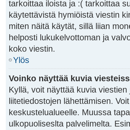
tarkoittaa iloista ja :( tarkoittaa 
käytettävistä hymiöistä viestin k
miten näitä käytät, sillä liian m
helposti lukukelvottoman ja valvo
koko viestin.
Ylös
Voinko näyttää kuvia viesteis
Kyllä, voit näyttää kuvia viestien 
liitetiedostojen lähettämisen. Vo
keskustelualueelle. Muussa tapa
ulkopuoliseslta palvelimelta. Es