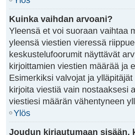
Kuinka vaihdan arvoani?
Yleensä et voi suoraan vaihtaa 
yleensä viestien vieressä riippu
keskustelufoorumit näyttävät ar
kirjoittamien viestien määrää ja er
Esimerkiksi valvojat ja ylläpitäjä
kirjoita viestiä vain nostaakses
viestiesi määrän vähentyneen yl
Ylös
Joudun kirjautumaan sisään, k