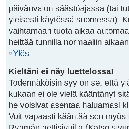
päivänvalon säästöajassa (tai tu
yleisesti käytössä suomessa). Ke
vaihtamaan tuota aikaa automaatti
heittää tunnilla normaaliin aikaan
Ylös
Kieltäni ei näy luettelossa!
Todennäköisin syy on se, että yläp
kukaan ei ole vielä kääntänyt sitä 
he voisivat asentaa haluamasi ki
Voit vapaasti kääntää sen myös i
Ryhmän nettisivuilta (Katso sivun