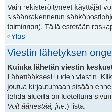
Vain rekisteröityneet käyttäjät v
sisäänrakennetun sähköpostiohjel
toiminnon). Tällä estetään roskap
Ylös
Viestin lähetyksen ong
Kuinka lähetän viestin keskus
Lähettääksesi uuden viestin. Kl
joutua kirjautumaan sisään ennen 
tehdä alueilla on lueteltuna sivun
Voit äänestää, jne.
) lista.