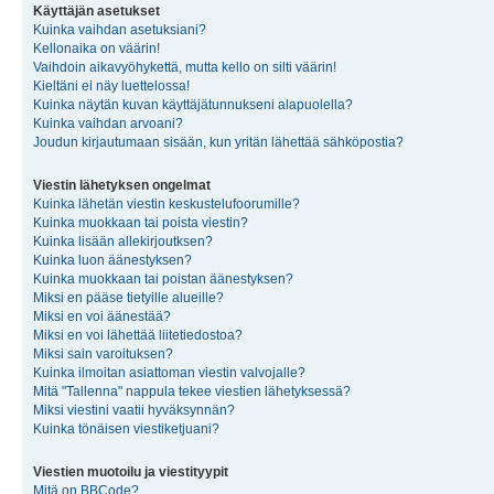
Käyttäjän asetukset
Kuinka vaihdan asetuksiani?
Kellonaika on väärin!
Vaihdoin aikavyöhykettä, mutta kello on silti väärin!
Kieltäni ei näy luettelossa!
Kuinka näytän kuvan käyttäjätunnukseni alapuolella?
Kuinka vaihdan arvoani?
Joudun kirjautumaan sisään, kun yritän lähettää sähköpostia?
Viestin lähetyksen ongelmat
Kuinka lähetän viestin keskustelufoorumille?
Kuinka muokkaan tai poista viestin?
Kuinka lisään allekirjoutksen?
Kuinka luon äänestyksen?
Kuinka muokkaan tai poistan äänestyksen?
Miksi en pääse tietyille alueille?
Miksi en voi äänestää?
Miksi en voi lähettää liitetiedostoa?
Miksi sain varoituksen?
Kuinka ilmoitan asiattoman viestin valvojalle?
Mitä "Tallenna" nappula tekee viestien lähetyksessä?
Miksi viestini vaatii hyväksynnän?
Kuinka tönäisen viestiketjuani?
Viestien muotoilu ja viestityypit
Mitä on BBCode?