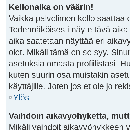
Kellonaika on väärin!
Vaikka palvelimen kello saattaa 
Todennäköisesti näytettävä aika
aika saatetaan näyttää eri aika
olet. Mikäli tämä on se syy. Si
asetuksia omasta profiilistasi. 
kuten suurin osa muistakin asetuks
käyttäjille. Joten jos et ole jo rek
Ylös
Vaihdoin aikavyöhykettä, mutta 
Mikäli vaihdoit aikavyöhykkeen 