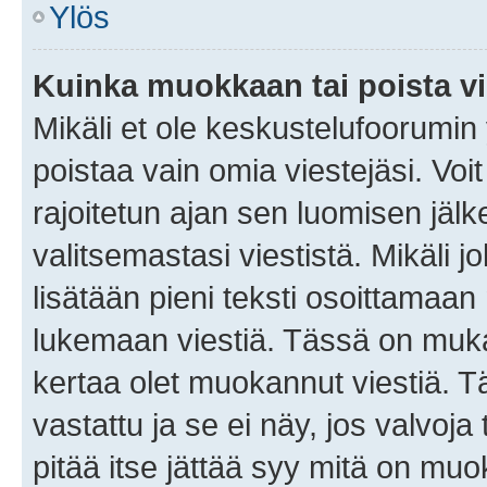
Ylös
Kuinka muokkaan tai poista vi
Mikäli et ole keskustelufoorumin y
poistaa vain omia viestejäsi. Voi
rajoitetun ajan sen luomisen jäl
valitsemastasi viestistä. Mikäli jo
lisätään pieni teksti osoittama
lukemaan viestiä. Tässä on mu
kertaa olet muokannut viestiä. Tä
vastattu ja se ei näy, jos valvoja
pitää itse jättää syy mitä on muo