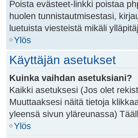
Poista evästeet-linkki poistaa p
huolen tunnistautmisestasi, kirja
luetuista viesteistä mikäli ylläpitä
Ylös
Käyttäjän asetukset
Kuinka vaihdan asetuksiani?
Kaikki asetuksesi (Jos olet rekist
Muuttaaksesi näitä tietoja klikka
yleensä sivun yläreunassa) Tääll
Ylös