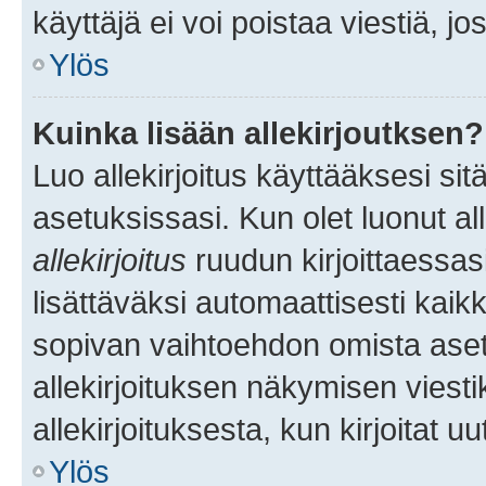
käyttäjä ei voi poistaa viestiä, jo
Ylös
Kuinka lisään allekirjoutksen?
Luo allekirjoitus käyttääksesi si
asetuksissasi. Kun olet luonut all
allekirjoitus
ruudun kirjoittaessasi
lisättäväksi automaattisesti kaikki
sopivan vaihtoehdon omista asetu
allekirjoituksen näkymisen viesti
allekirjoituksesta, kun kirjoitat uu
Ylös