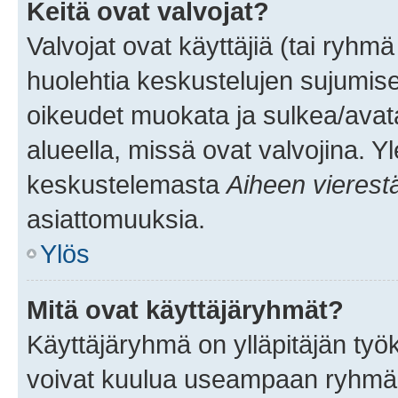
Keitä ovat valvojat?
Valvojat ovat käyttäjiä (tai ryhmä
huolehtia keskustelujen sujumise
oikeudet muokata ja sulkea/avata, 
alueella, missä ovat valvojina. Y
keskustelemasta
Aiheen vierest
asiattomuuksia.
Ylös
Mitä ovat käyttäjäryhmät?
Käyttäjäryhmä on ylläpitäjän työka
voivat kuulua useampaan ryhmään