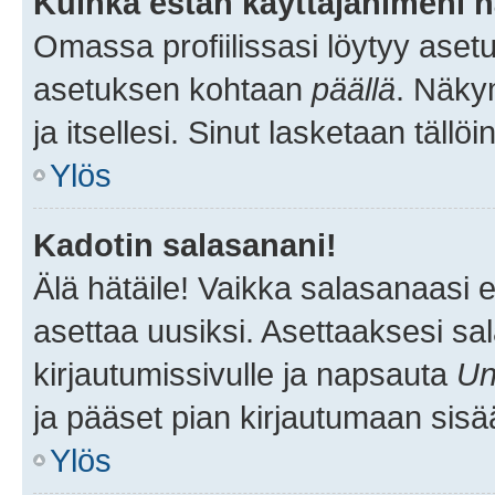
Kuinka estän käyttäjänimeni n
Omassa profiilissasi löytyy aset
asetuksen kohtaan
päällä
. Näkym
ja itsellesi. Sinut lasketaan tällö
Ylös
Kadotin salasanani!
Älä hätäile! Vaikka salasanaasi 
asettaa uusiksi. Asettaaksesi s
kirjautumissivulle ja napsauta
Un
ja pääset pian kirjautumaan sisä
Ylös