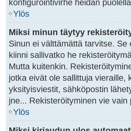
konfigurointivirhe heidän puolella
Ylös
Miksi minun täytyy rekisteröit
Sinun ei välttämättä tarvitse. Se
kiinni sallivatko he rekisteröitym
Mutta kuitenkin. Rekisteröitymine
jotka eivät ole sallittuja vierail
yksityisviestit, sähköpostin lähet
jne... Rekisteröityminen vie vain
Ylös
Miksi kirjaudun ulos automaat