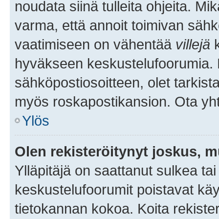
noudata siinä tulleita ohjeita. Mi
varma, että annoit toimivan sähk
vaatimiseen on vähentää
villejä
k
hyväkseen keskustelufoorumia. Mi
sähköpostiosoitteen, olet tarkista
myös roskapostikansion. Ota yhte
Ylös
Olen rekisteröitynyt joskus, 
Ylläpitäjä on saattanut sulkea ta
keskustelufoorumit poistavat k
tietokannan kokoa. Koita rekister