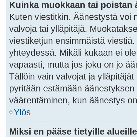
Kuinka muokkaan tai poistan
Kuten viestitkin. Äänestystä voi
valvoja tai ylläpitäjä. Muokatak
viestiketjun ensimmäistä viestiä
yhteydessä. Mikäli kukaan ei ol
vapaasti, mutta jos joku on jo ä
Tällöin vain valvojat ja ylläpitäjä
pyritään estämään äänestyksen 
väärentäminen, kun äänestys on
Ylös
Miksi en pääse tietyille alueill