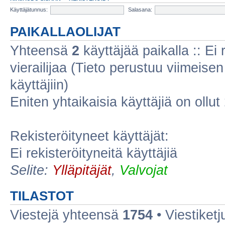
Käyttäjätunnus:
Salasana:
PAIKALLAOLIJAT
Yhteensä
2
käyttäjää paikalla :: Ei r
vierailijaa (Tieto perustuu viimeisen 
käyttäjiin)
Eniten yhtaikaisia käyttäjiä on ollut
Rekisteröityneet käyttäjät:
Ei rekisteröityneitä käyttäjiä
Selite:
Ylläpitäjät
,
Valvojat
TILASTOT
Viestejä yhteensä
1754
• Viestiket