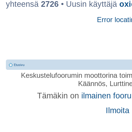
yhteensä
2726
• Uusin käyttäjä
ox
Error locati
Etusivu
Keskustelufoorumin moottorina toim
Käännös, Lurttin
Tämäkin on
ilmainen foor
Ilmoita