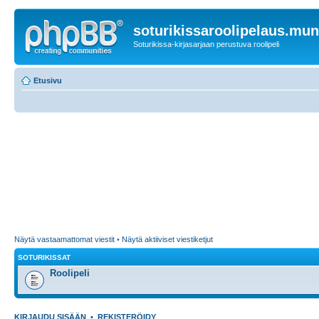
soturikissaroolipelaus.mu
Soturikissa-kirjasarjaan perustuva roolipeli
Etusivu
Näytä vastaamattomat viestit
•
Näytä aktiiviset viestiketjut
SOTURIKISSAT
Roolipeli
KIRJAUDU SISÄÄN
•
REKISTERÖIDY