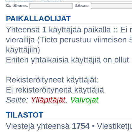
Käyttäjätunnus:
Salasana:
PAIKALLAOLIJAT
Yhteensä
1
käyttäjää paikalla :: Ei r
vierailija (Tieto perustuu viimeisen 5
käyttäjiin)
Eniten yhtaikaisia käyttäjiä on ollut
Rekisteröityneet käyttäjät:
Ei rekisteröityneitä käyttäjiä
Selite:
Ylläpitäjät
,
Valvojat
TILASTOT
Viestejä yhteensä
1754
• Viestiket