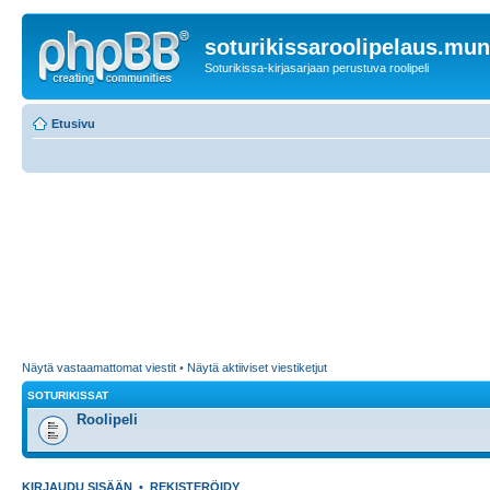
soturikissaroolipelaus.mu
Soturikissa-kirjasarjaan perustuva roolipeli
Etusivu
Näytä vastaamattomat viestit
•
Näytä aktiiviset viestiketjut
SOTURIKISSAT
Roolipeli
KIRJAUDU SISÄÄN
•
REKISTERÖIDY