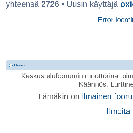
yhteensä
2726
• Uusin käyttäjä
ox
Error locati
Etusivu
Keskustelufoorumin moottorina toim
Käännös, Lurttin
Tämäkin on
ilmainen foor
Ilmoita