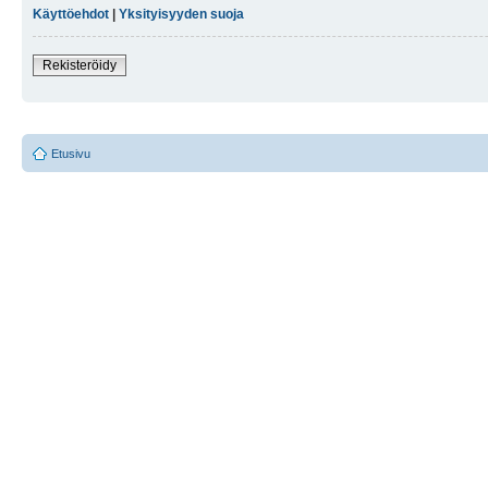
Käyttöehdot
|
Yksityisyyden suoja
Rekisteröidy
Etusivu