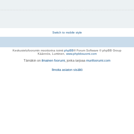
Switch to mobile style
Keskustelufoorumin moottorina toimii
phpBB
® Forum Software © phpBB Group
Käännös, Lurttinen,
www.phpbbsuomi.com
Tämäkin on
ilmainen foorumi
, jonka tarjoaa
munfoorumi.com
Ilmoita asiaton sisältö