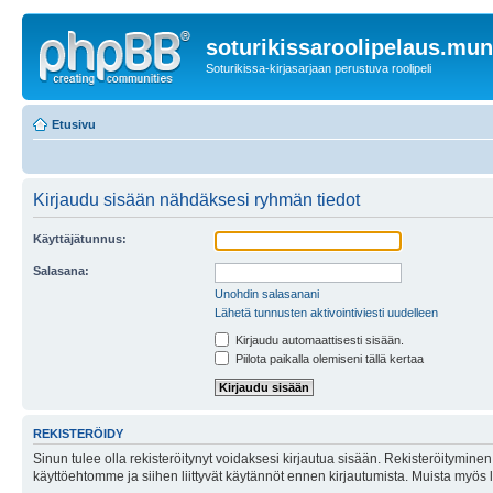
soturikissaroolipelaus.mu
Soturikissa-kirjasarjaan perustuva roolipeli
Etusivu
Kirjaudu sisään nähdäksesi ryhmän tiedot
Käyttäjätunnus:
Salasana:
Unohdin salasanani
Lähetä tunnusten aktivointiviesti uudelleen
Kirjaudu automaattisesti sisään.
Piilota paikalla olemiseni tällä kertaa
REKISTERÖIDY
Sinun tulee olla rekisteröitynyt voidaksesi kirjautua sisään. Rekisteröityminen 
käyttöehtomme ja siihen liittyvät käytännöt ennen kirjautumista. Muista myös