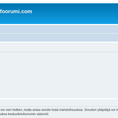
nfoorumi.com
vie vain hetken, mutta antaa sinulle lisää mahdollisuuksia. Sivuston ylläpitäjä voi my
 lukea keskustelufoorumin säännöt.