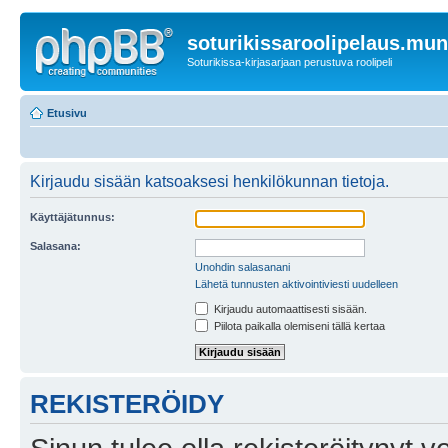
soturikissaroolipelaus.mu
Soturikissa-kirjasarjaan perustuva roolipeli
Etusivu
Kirjaudu sisään katsoaksesi henkilökunnan tietoja.
Käyttäjätunnus:
Salasana:
Unohdin salasanani
Lähetä tunnusten aktivointiviesti uudelleen
Kirjaudu automaattisesti sisään.
Piilota paikalla olemiseni tällä kertaa
REKISTERÖIDY