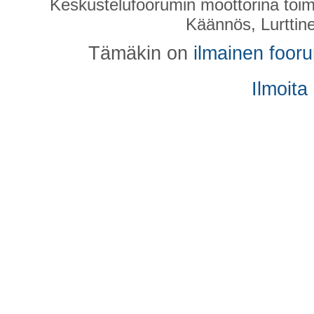
Keskustelufoorumin moottorina toim
Käännös, Lurttin
Tämäkin on
ilmainen foor
Ilmoita