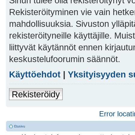
Sinun tulee olla rekisteröitynyt v
Rekisteröityminen vie vain hetken
mahdollisuuksia. Sivuston ylläpit
rekisteröityneille käyttäjille. Mu
liittyvät käytännöt ennen kirjau
keskustelufoorumin säännöt.
Käyttöehdot
|
Yksityisyyden s
Rekisteröidy
Error locati
Etusivu