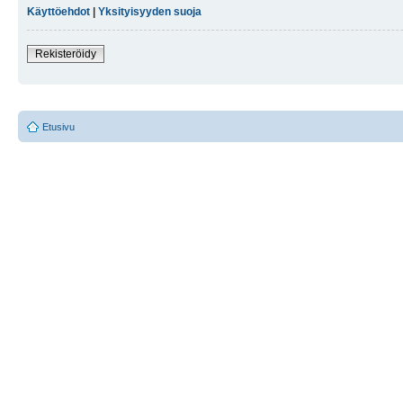
Käyttöehdot
|
Yksityisyyden suoja
Rekisteröidy
Etusivu