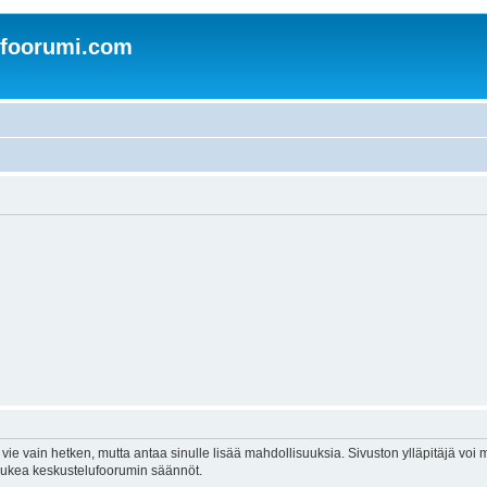
nfoorumi.com
vie vain hetken, mutta antaa sinulle lisää mahdollisuuksia. Sivuston ylläpitäjä voi my
 lukea keskustelufoorumin säännöt.