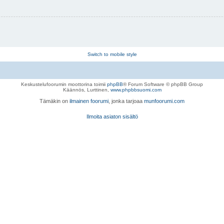
Switch to mobile style
Keskustelufoorumin moottorina toimii
phpBB
® Forum Software © phpBB Group
Käännös, Lurttinen,
www.phpbbsuomi.com
Tämäkin on
ilmainen foorumi
, jonka tarjoaa
munfoorumi.com
Ilmoita asiaton sisältö