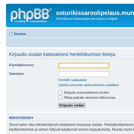
soturikissaroolipelaus.mu
Soturikissa-kirjasarjaan perustuva roolipeli
Etusivu
Kirjaudu sisään katsoaksesi henkilökunnan tietoja.
Käyttäjätunnus:
Salasana:
Unohdin salasanani
Lähetä tunnusten aktivointiviesti uudelleen
Kirjaudu automaattisesti sisään.
Piilota paikalla olemiseni tällä kertaa
REKISTERÖIDY
Sinun tulee olla rekisteröitynyt voidaksesi kirjautua sisään. Rekisteröityminen 
käyttöehtomme ja siihen liittyvät käytännöt ennen kirjautumista. Muista myös