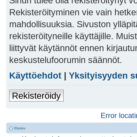
Sinun tulee olla rekisteröitynyt v
Rekisteröityminen vie vain hetken
mahdollisuuksia. Sivuston ylläpit
rekisteröityneille käyttäjille. Mu
liittyvät käytännöt ennen kirjau
keskustelufoorumin säännöt.
Käyttöehdot
|
Yksityisyyden s
Rekisteröidy
Error locati
Etusivu