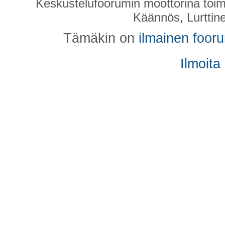
Keskustelufoorumin moottorina toim
Käännös, Lurttin
Tämäkin on
ilmainen foor
Ilmoita