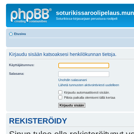
soturikissaroolipelaus.mu
Soturikissa-kirjasarjaan perustuva roolipeli
Etusivu
Kirjaudu sisään katsoaksesi henkilökunnan tietoja.
Käyttäjätunnus:
Salasana:
Unohdin salasanani
Lähetä tunnusten aktivointiviesti uudelleen
Kirjaudu automaattisesti sisään.
Piilota paikalla olemiseni tällä kertaa
REKISTERÖIDY