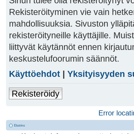
Sinun tulee olla rekisteröitynyt v
Rekisteröityminen vie vain hetken
mahdollisuuksia. Sivuston ylläpit
rekisteröityneille käyttäjille. Mu
liittyvät käytännöt ennen kirjau
keskustelufoorumin säännöt.
Käyttöehdot
|
Yksityisyyden s
Rekisteröidy
Error locati
Etusivu