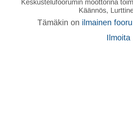
Keskustelufoorumin moottorina toim
Käännös, Lurttin
Tämäkin on
ilmainen foor
Ilmoita