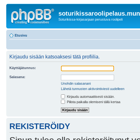
soturikissaroolipelaus.mu
Soturikissa-kirjasarjaan perustuva roolipeli
Etusivu
Kirjaudu sisään katsoaksesi tätä profiilia.
Käyttäjätunnus:
Salasana:
Unohdin salasanani
Lähetä tunnusten aktivointiviesti uudelleen
Kirjaudu automaattisesti sisään.
Piilota paikalla olemiseni tällä kertaa
REKISTERÖIDY