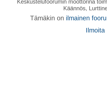
Keskustelufoorumin moottorina toim
Käännös, Lurttin
Tämäkin on
ilmainen foor
Ilmoita