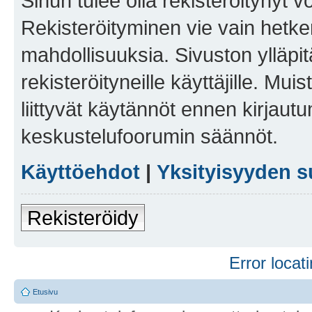
Sinun tulee olla rekisteröitynyt v
Rekisteröityminen vie vain hetken
mahdollisuuksia. Sivuston ylläpit
rekisteröityneille käyttäjille. Mu
liittyvät käytännöt ennen kirjau
keskustelufoorumin säännöt.
Käyttöehdot
|
Yksityisyyden s
Rekisteröidy
Error locati
Etusivu