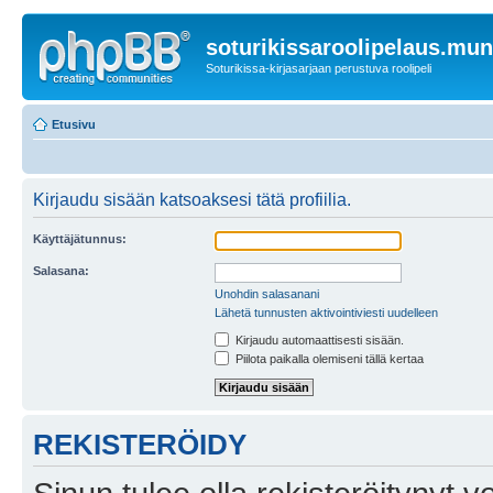
soturikissaroolipelaus.mu
Soturikissa-kirjasarjaan perustuva roolipeli
Etusivu
Kirjaudu sisään katsoaksesi tätä profiilia.
Käyttäjätunnus:
Salasana:
Unohdin salasanani
Lähetä tunnusten aktivointiviesti uudelleen
Kirjaudu automaattisesti sisään.
Piilota paikalla olemiseni tällä kertaa
REKISTERÖIDY