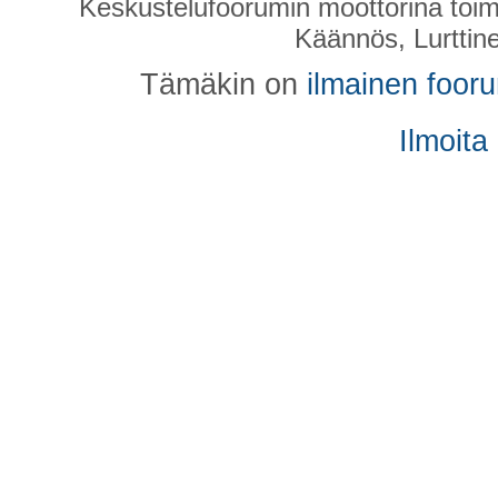
Keskustelufoorumin moottorina toim
Käännös, Lurttin
Tämäkin on
ilmainen foor
Ilmoita