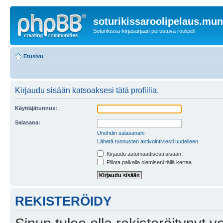
soturikissaroolipelaus.mu
Soturikissa-kirjasarjaan perustuva roolipeli
Etusivu
Kirjaudu sisään katsoaksesi tätä profiilia.
Käyttäjätunnus:
Salasana:
Unohdin salasanani
Lähetä tunnusten aktivointiviesti uudelleen
Kirjaudu automaattisesti sisään.
Piilota paikalla olemiseni tällä kertaa
REKISTERÖIDY