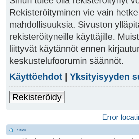
Sinun tulee olla rekisteröitynyt v
Rekisteröityminen vie vain hetken
mahdollisuuksia. Sivuston ylläpit
rekisteröityneille käyttäjille. Mu
liittyvät käytännöt ennen kirjau
keskustelufoorumin säännöt.
Käyttöehdot
|
Yksityisyyden s
Rekisteröidy
Error locati
Etusivu