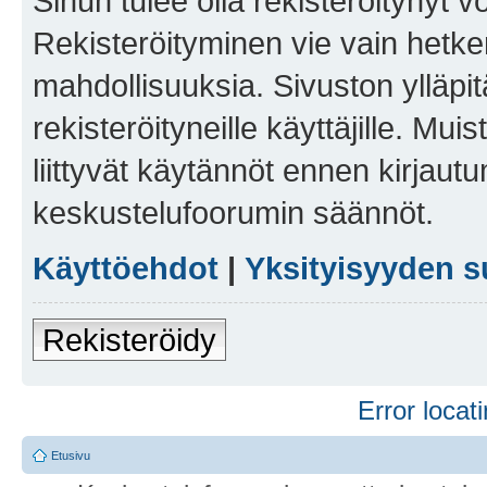
Sinun tulee olla rekisteröitynyt v
Rekisteröityminen vie vain hetken
mahdollisuuksia. Sivuston ylläpit
rekisteröityneille käyttäjille. Mu
liittyvät käytännöt ennen kirjau
keskustelufoorumin säännöt.
Käyttöehdot
|
Yksityisyyden s
Rekisteröidy
Error locati
Etusivu