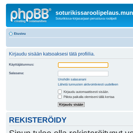
soturikissaroolipelaus.mu
Soturikissa-kirjasarjaan perustuva roolipeli
Etusivu
Kirjaudu sisään katsoaksesi tätä profiilia.
Käyttäjätunnus:
Salasana:
Unohdin salasanani
Lähetä tunnusten aktivointiviesti uudelleen
Kirjaudu automaattisesti sisään.
Piilota paikalla olemiseni tällä kertaa
REKISTERÖIDY