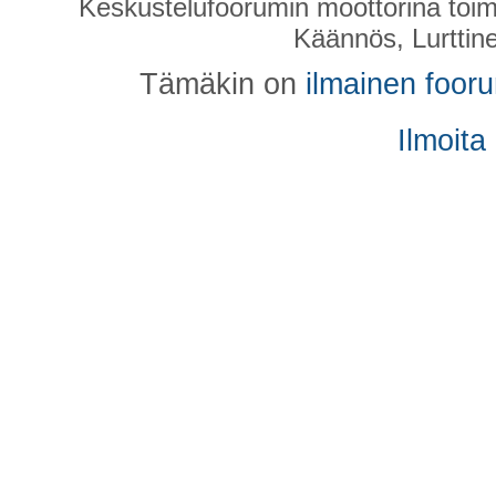
Keskustelufoorumin moottorina toim
Käännös, Lurttin
Tämäkin on
ilmainen foor
Ilmoita