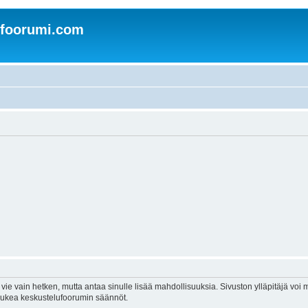
nfoorumi.com
vie vain hetken, mutta antaa sinulle lisää mahdollisuuksia. Sivuston ylläpitäjä voi my
 lukea keskustelufoorumin säännöt.