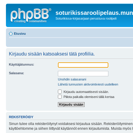
soturikissaroolipelaus.mu
Soturikissa-kirjasarjaan perustuva roolipeli
Etusivu
Kirjaudu sisään katsoaksesi tätä profiilia.
Käyttäjätunnus:
Salasana:
Unohdin salasanani
Lähetä tunnusten aktivointiviesti uudelleen
Kirjaudu automaattisesti sisään.
Piilota paikalla olemiseni tällä kertaa
REKISTERÖIDY
Sinun tulee olla rekisteröitynyt voidaksesi kirjautua sisään. Rekisteröityminen 
käyttöehtomme ja siihen liittyvät käytännöt ennen kirjautumista. Muista myös