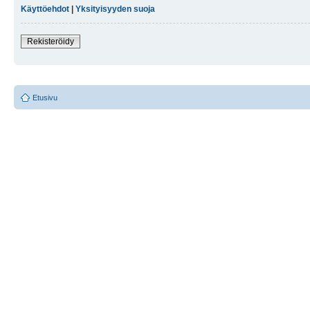
Käyttöehdot
|
Yksityisyyden suoja
Rekisteröidy
Etusivu