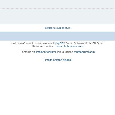
Switch to mobile style
Keskustelufoorumin moottorina toimii
phpBB
® Forum Software © phpBB Group
Käännös, Lurttinen,
www.phpbbsuomi.com
Tämäkin on
ilmainen foorumi
, jonka tarjoaa
munfoorumi.com
Ilmoita asiaton sisältö