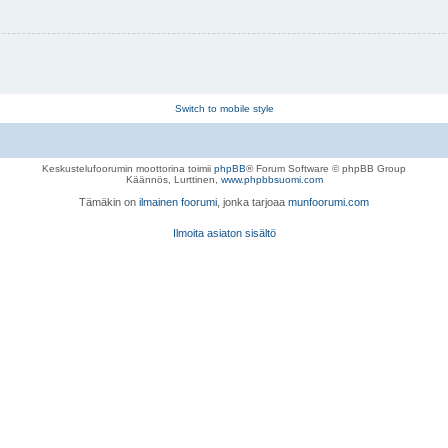
Switch to mobile style
Keskustelufoorumin moottorina toimii
phpBB
® Forum Software © phpBB Group
Käännös, Lurttinen,
www.phpbbsuomi.com
Tämäkin on
ilmainen foorumi
, jonka tarjoaa
munfoorumi.com
Ilmoita asiaton sisältö