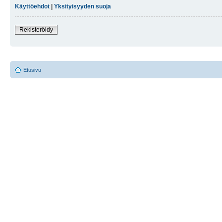
Käyttöehdot
|
Yksityisyyden suoja
Rekisteröidy
Etusivu