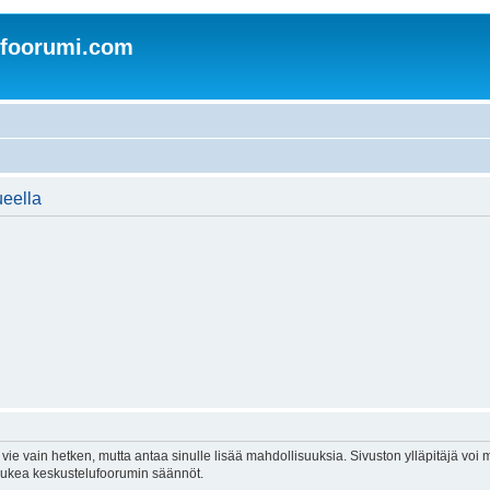
nfoorumi.com
ueella
vie vain hetken, mutta antaa sinulle lisää mahdollisuuksia. Sivuston ylläpitäjä voi my
 lukea keskustelufoorumin säännöt.