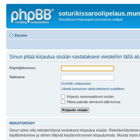
soturikissaroolipelaus.mu
Soturikissa-kirjasarjaan perustuva roolipeli
Etusivu
Sinun pitää kirjautua sisään vastataksesi viesteihin tällä al
Käyttäjätunnus:
Salasana:
Unohdin salasanani
Lähetä tunnusten aktivointiviesti uudelleen
Kirjaudu automaattisesti sisään.
Piilota paikalla olemiseni tällä kertaa
REKISTERÖIDY
Sinun tulee olla rekisteröitynyt voidaksesi kirjautua sisään. Rekisteröityminen 
käyttöehtomme ja siihen liittyvät käytännöt ennen kirjautumista. Muista myös