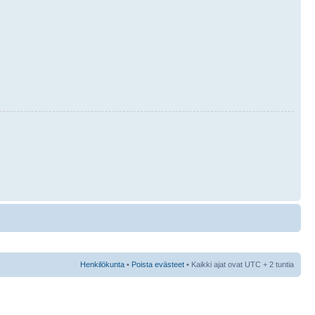
Henkilökunta
•
Poista evästeet
• Kaikki ajat ovat UTC + 2 tuntia