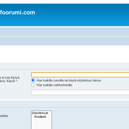
nfoorumi.com
 ei saa löytyä.
Hae kaikilla sanoilla tai käytä kirjoitettua hakua
tävä. Käytä *-
Hae kaikilla vaihtoehdoilla
olelta.