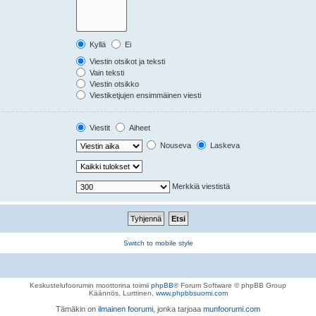
Kyllä
Ei
Viestin otsikot ja teksti
Vain teksti
Viestin otsikko
Viestiketjujen ensimmäinen viesti
Viestit
Aiheet
Nouseva
Laskeva
Merkkiä viestistä
Switch to mobile style
Keskustelufoorumin moottorina toimii
phpBB
® Forum Software © phpBB Group
Käännös, Lurttinen,
www.phpbbsuomi.com
Tämäkin on
ilmainen foorumi
, jonka tarjoaa
munfoorumi.com