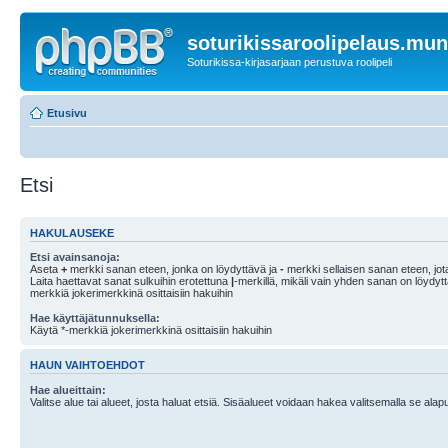
soturikissaroolipelaus.mu
Soturikissa-kirjasarjaan perustuva roolipeli
Etusivu
Etsi
HAKULAUSEKE
Etsi avainsanoja:
Aseta
+
merkki sanan eteen, jonka on löydyttävä ja
-
merkki sellaisen sanan eteen, jota
Laita haettavat sanat sulkuihin erotettuna
|
-merkillä, mikäli vain yhden sanan on löydyt
merkkiä jokerimerkkinä osittaisiin hakuihin
Hae käyttäjätunnuksella:
Käytä *-merkkiä jokerimerkkinä osittaisiin hakuihin
HAUN VAIHTOEHDOT
Hae alueittain:
Valitse alue tai alueet, josta haluat etsiä. Sisäalueet voidaan hakea valitsemalla se alapu