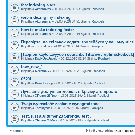
fast indexing sites
Kirjoittaja
Altonamins
» 10.03.2026 00:53 Sijainti:
Roolipeli
web indexing my indexing
Kirjoittaja
Altonamins
» 09.03.2026 04:51 Sijainti:
Roolipeli
how to make indexing faster
Kirjoittaja
Altonamins
» 08.03.2026 20:44 Sijainti:
Roolipeli
Перевірте, до скількох ходять тролейбуси у вашому міст
Kirjoittaja
Jamesfew
» 24.02.2026 08:14 Sijainti:
Roolipeli
[Tappion käytettävyyden seuranta, Tilasivut. uptime.kodx.uk]
Kirjoittaja
KodxUptUnpab
» 06.12.2025 01:14 Sijainti:
Roolipeli
love_new_1
Kirjoittaja
NormanKIC
» 17.11.2025 09:27 Sijainti:
Roolipeli
65291
Kirjoittaja
Brandongep
» 08.08.2025 16:20 Sijainti:
Roolipeli
Лучшая и доступная мебель в Крыму это просто
Kirjoittaja
XRumer23Rep
» 13.05.2025 19:42 Sijainti:
Roolipeli
Twoja wytrwałość zostanie wynagrodzona!
Kirjoittaja
Tommyrer
» 20.04.2025 22:15 Sijainti:
Roolipeli
Test, just a XRumer 23 StrongAI test..
Kirjoittaja
XRumer23Rep
» 07.02.2025 18:45 Sijainti:
Roolipeli
Näytä viestit ajalta
Edellinen