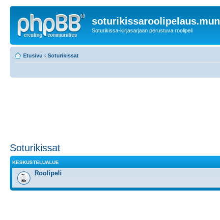
soturikissaroolipelaus.mu
Soturikissa-kirjasarjaan perustuva roolipeli
Etusivu
‹
Soturikissat
Soturikissat
KESKUSTELUALUE
Roolipeli