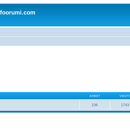
nfoorumi.com
AIHEET
VIESTI
236
1743