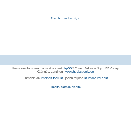
Switch to mobile style
Keskustelufoorumin moottorina toimii
phpBB
® Forum Software © phpBB Group
Käännös, Lurttinen,
www.phpbbsuomi.com
Tämäkin on
ilmainen foorumi
, jonka tarjoaa
munfoorumi.com
Ilmoita asiaton sisältö