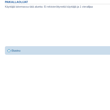
PAIKALLAOLIJAT
Käyttäjiä lukemassa tätä aluetta: Ei rekisteröityneitä käyttäjiä ja 1 vierailijaa
Etusivu