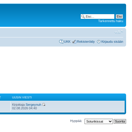
Tarkennettu haku
UKK
Rekisteröidy
Kirjaudu sisään
T
UUSIN VIESTI
Kirjoittaja
Sergeynuh
02.08.2026 04:40
Hyppää: