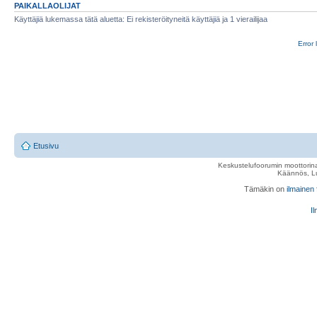
PAIKALLAOLIJAT
Käyttäjiä lukemassa tätä aluetta: Ei rekisteröityneitä käyttäjiä ja 1 vierailijaa
Error 
Etusivu
Keskustelufoorumin moottorina
Käännös, Lu
Tämäkin on
ilmainen
Il