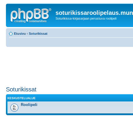
soturikissaroolipelaus.mu
Soturikissa-kirjasarjaan perustuva roolipeli
Etusivu
‹
Soturikissat
Soturikissat
KESKUSTELUALUE
Roolipeli