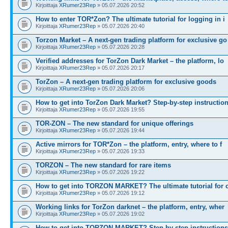
Kirjoittaja
XRumer23Rep
» 05.07.2026 20:52
How to enter TOR*Zon? The ultimate tutorial for logging in i
Kirjoittaja
XRumer23Rep
» 05.07.2026 20:40
Torzon Market – A next-gen trading platform for exclusive go
Kirjoittaja
XRumer23Rep
» 05.07.2026 20:28
Verified addresses for TorZon Dark Market – the platform, lo
Kirjoittaja
XRumer23Rep
» 05.07.2026 20:17
TorZon – A next-gen trading platform for exclusive goods
Kirjoittaja
XRumer23Rep
» 05.07.2026 20:06
How to get into TorZon Dark Market? Step-by-step instructio
Kirjoittaja
XRumer23Rep
» 05.07.2026 19:55
TOR-ZON – The new standard for unique offerings
Kirjoittaja
XRumer23Rep
» 05.07.2026 19:44
Active mirrors for TOR*Zon – the platform, entry, where to f
Kirjoittaja
XRumer23Rep
» 05.07.2026 19:33
ТОRZON – The new standard for rare items
Kirjoittaja
XRumer23Rep
» 05.07.2026 19:22
How to get into TORZON MARKET? The ultimate tutorial for 
Kirjoittaja
XRumer23Rep
» 05.07.2026 19:12
Working links for TorZon darknet – the platform, entry, wher
Kirjoittaja
XRumer23Rep
» 05.07.2026 19:02
How to get into TORZON MARKET? Step-by-step instructions