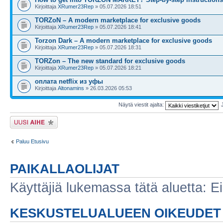
Kirjoittaja
XRumer23Rep
» 05.07.2026 18:51
TORZoN – A modern marketplace for exclusive goods
Kirjoittaja
XRumer23Rep
» 05.07.2026 18:41
Torzon Dark – A modern marketplace for exclusive goods
Kirjoittaja
XRumer23Rep
» 05.07.2026 18:31
TORZon – The new standard for exclusive goods
Kirjoittaja
XRumer23Rep
» 05.07.2026 18:21
оплата netflix из уфы
Kirjoittaja
Altonamins
» 26.03.2026 05:53
Näytä viestit ajalta:
Lähetä uusi viesti
Paluu Etusivu
PAIKALLAOLIJAT
Käyttäjiä lukemassa tätä aluetta: Ei r
KESKUSTELUALUEEN OIKEUDET