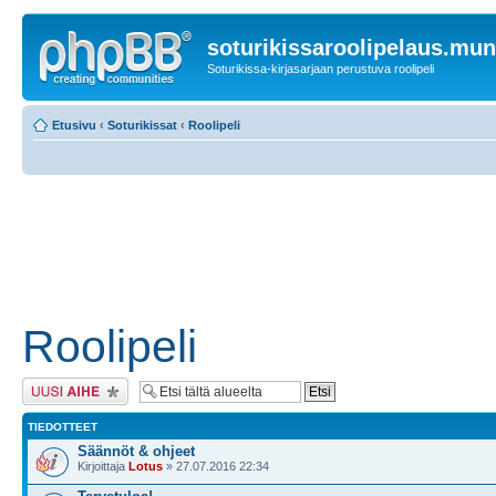
soturikissaroolipelaus.mu
Soturikissa-kirjasarjaan perustuva roolipeli
Etusivu
‹
Soturikissat
‹
Roolipeli
Roolipeli
Lähetä uusi viesti
TIEDOTTEET
Säännöt & ohjeet
Kirjoittaja
Lotus
» 27.07.2016 22:34