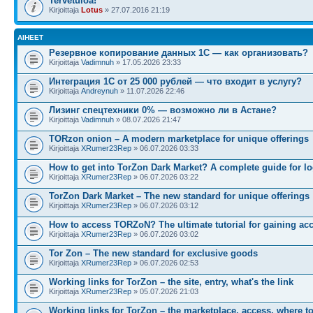
Tervetuloa!
Kirjoittaja
Lotus
» 27.07.2016 21:19
AIHEET
Резервное копирование данных 1С — как организовать?
Kirjoittaja
Vadimnuh
» 17.05.2026 23:33
Интеграция 1С от 25 000 рублей — что входит в услугу?
Kirjoittaja
Andreynuh
» 11.07.2026 22:46
Лизинг спецтехники 0% — возможно ли в Астане?
Kirjoittaja
Vadimnuh
» 08.07.2026 21:47
TORzon onion – A modern marketplace for unique offerings
Kirjoittaja
XRumer23Rep
» 06.07.2026 03:33
How to get into TorZon Dark Market? A complete guide for l
Kirjoittaja
XRumer23Rep
» 06.07.2026 03:22
TorZon Dark Market – The new standard for unique offerings
Kirjoittaja
XRumer23Rep
» 06.07.2026 03:12
How to access TORZoN? The ultimate tutorial for gaining ac
Kirjoittaja
XRumer23Rep
» 06.07.2026 03:02
Tor Zon – The new standard for exclusive goods
Kirjoittaja
XRumer23Rep
» 06.07.2026 02:53
Working links for TorZon – the site, entry, what's the link
Kirjoittaja
XRumer23Rep
» 05.07.2026 21:03
Working links for TorZon – the marketplace, access, where t