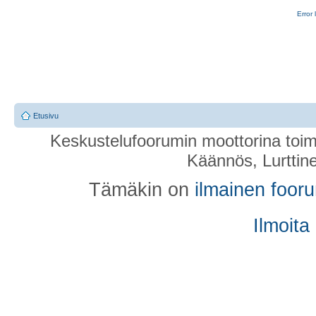
Error 
Etusivu
Keskustelufoorumin moottorina toim
Käännös, Lurttin
Tämäkin on
ilmainen foor
Ilmoita