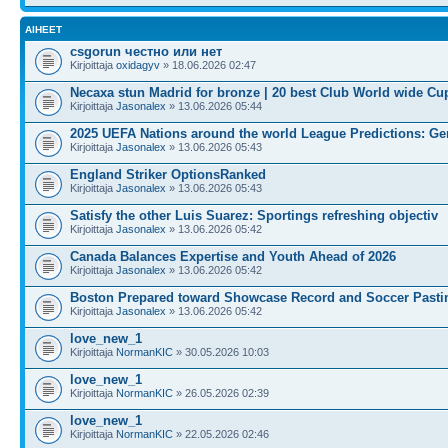
AIHEET
csgorun честно или нет
Kirjoittaja
oxidagyv
» 18.06.2026 02:47
Necaxa stun Madrid for bronze | 20 best Club World wide Cu
Kirjoittaja
Jasonalex
» 13.06.2026 05:44
2025 UEFA Nations around the world League Predictions: G
Kirjoittaja
Jasonalex
» 13.06.2026 05:43
England Striker OptionsRanked
Kirjoittaja
Jasonalex
» 13.06.2026 05:43
Satisfy the other Luis Suarez: Sportings refreshing objectiv
Kirjoittaja
Jasonalex
» 13.06.2026 05:42
Canada Balances Expertise and Youth Ahead of 2026
Kirjoittaja
Jasonalex
» 13.06.2026 05:42
Boston Prepared toward Showcase Record and Soccer Past
Kirjoittaja
Jasonalex
» 13.06.2026 05:42
love_new_1
Kirjoittaja
NormanKIC
» 30.05.2026 10:03
love_new_1
Kirjoittaja
NormanKIC
» 26.05.2026 02:39
love_new_1
Kirjoittaja
NormanKIC
» 22.05.2026 02:46