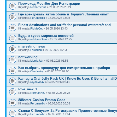
Промокод Мостбет Для Регистрации
Kirjoittaja
Richardenult
» 21.05.2026 20:24
Где арендовать автомобиль в Турции? Личный опыт
Kirjoittaja
Ferumerdic
» 18.05.2026 13:08
Finest destinations and tariffs for personal watercraft and
Kirjoittaja
RickieCet
» 16.05.2026 13:43
Будь в курсе мировых новостей
Kirjoittaja
wrldnwsDam
» 15.05.2026 12:25
interesting news
Kirjoittaja
Louisdab
» 09.05.2026 15:53
not working
Kirjoittaja
MorrisJah
» 09.05.2026 01:56
Как выбрать процедуру для измерительного прибора
Kirjoittaja
Charlestop
» 06.05.2026 07:05
Kamagra Oral Jelly Pack UK | Know Its Uses & Benefits | allD
Kirjoittaja
roydavis47
» 04.05.2026 09:43
love_new_1
Kirjoittaja
NormanKIC
» 03.05.2026 23:25
888starz Casino Promo Code
Kirjoittaja
Ferumerdic
» 03.05.2026 20:03
Ставки С Бонусом За Регистрацию Приветственные Бону
Kirjoittaja
Ferumerdic
» 02.05.2026 17:14