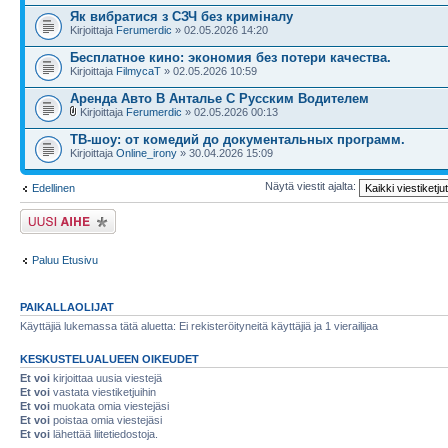
Як вибратися з СЗЧ без криміналу
Kirjoittaja
Ferumerdic
» 02.05.2026 14:20
Бесплатное кино: экономия без потери качества.
Kirjoittaja
FilmycaT
» 02.05.2026 10:59
Аренда Авто В Анталье С Русским Водителем
Kirjoittaja
Ferumerdic
» 02.05.2026 00:13
ТВ-шоу: от комедий до документальных программ.
Kirjoittaja
Online_irony
» 30.04.2026 15:09
Näytä viestit ajalta:
Edellinen
Lähetä uusi viesti
Paluu Etusivu
PAIKALLAOLIJAT
Käyttäjiä lukemassa tätä aluetta: Ei rekisteröityneitä käyttäjiä ja 1 vierailijaa
KESKUSTELUALUEEN OIKEUDET
Et voi
kirjoittaa uusia viestejä
Et voi
vastata viestiketjuihin
Et voi
muokata omia viestejäsi
Et voi
poistaa omia viestejäsi
Et voi
lähettää liitetiedostoja.