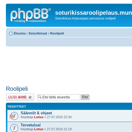
soturikissaroolipelaus.mu
Soturikissa-kirjasarjaan perustuva roolipeli
Etusivu
‹
Soturikissat
‹
Roolipeli
Roolipeli
Lähetä uusi viesti
TIEDOTTEET
Säännöt & ohjeet
Kirjoittaja
Lotus
» 27.07.2016 22:34
Tervetuloa!
Kirjoittaja
Lotus
» 27.07.2016 21:19