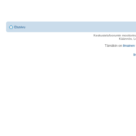
Etusivu
Keskustelufoorumin moottorina
Käännös, Lu
Tämäkin on
ilmainen
Il