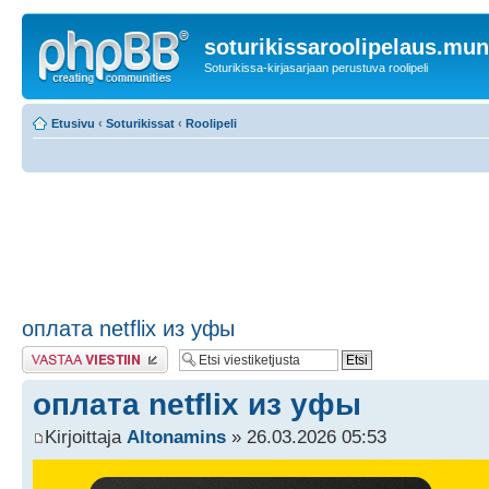
soturikissaroolipelaus.mu
Soturikissa-kirjasarjaan perustuva roolipeli
Etusivu
‹
Soturikissat
‹
Roolipeli
оплата netflix из уфы
Lähetä vastaus
оплата netflix из уфы
Kirjoittaja
Altonamins
» 26.03.2026 05:53