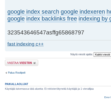
google index search
google indexeren
h
google
index backlinks free
indexing by 
323543646547asffg65868797
fast indexing c++
Näytä viestit ajalta:
Lähetä vastaus
Paluu Roolipeli
PAIKALLAOLIJAT
Käyttäjiä lukemassa tätä aluetta: Ei rekisteröityneitä käyttäjiä ja 1 vierailijaa
Error 