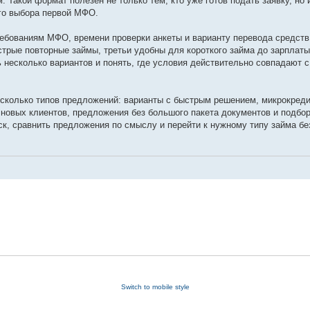
 Такой формат полезен не только тем, кто уже готов подать заявку, но и
го выбора первой МФО.
ребованиям МФО, времени проверки анкеты и варианту перевода средст
стрые повторные займы, третьи удобны для короткого займа до зарплат
несколько вариантов и понять, где условия действительно совпадают 
есколько типов предложений: варианты с быстрым решением, микрокред
 новых клиентов, предложения без большого пакета документов и подбо
ск, сравнить предложения по смыслу и перейти к нужному типу займа бе
Switch to mobile style