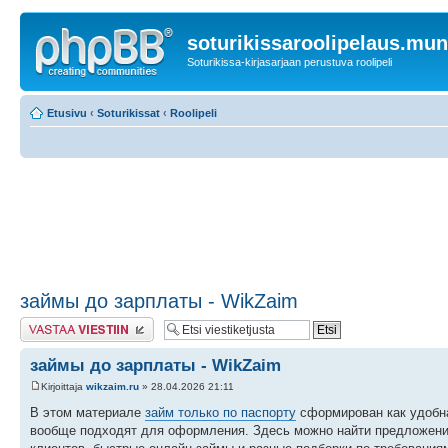
soturikissaroolipelaus.mu
Soturikissa-kirjasarjaan perustuva roolipeli
Etusivu
‹
Soturikissat
‹
Roolipeli
займы до зарплаты - WikZaim
Lähetä vastaus
займы до зарплаты - WikZaim
Kirjoittaja
wikzaim.ru
» 28.04.2026 21:11
В этом материале
займ только по паспорту
сформирован как удобна
вообще подходят для оформления. Здесь можно найти предложения