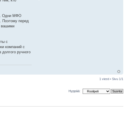
 тем, кто
в. Одни МФО
ы. Поэтому перед
с вашими
иты с
рки компаний с
з долгого ручного
1 viesti • Sivu
1
/
1
Hyppää: