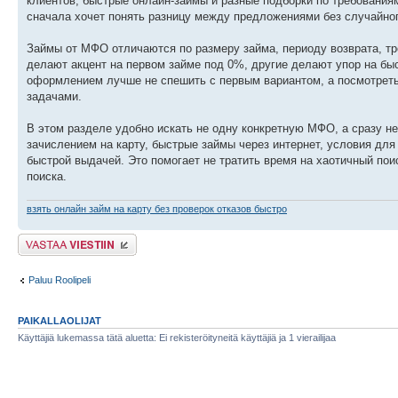
клиентов, быстрые онлайн-займы и разные подборки по требованиям.
сначала хочет понять разницу между предложениями без случайно
Займы от МФО отличаются по размеру займа, периоду возврата, т
делают акцент на первом займе под 0%, другие делают упор на бы
оформлением лучше не спешить с первым вариантом, а посмотреть 
задачами.
В этом разделе удобно искать не одну конкретную МФО, а сразу н
зачислением на карту, быстрые займы через интернет, условия для
быстрой выдачей. Это помогает не тратить время на хаотичный пои
поиска.
взять онлайн займ на карту без проверок отказов быстро
Lähetä vastaus
Paluu Roolipeli
PAIKALLAOLIJAT
Käyttäjiä lukemassa tätä aluetta: Ei rekisteröityneitä käyttäjiä ja 1 vierailijaa