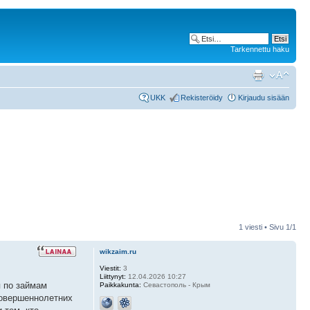
Tarkennettu haku
UKK
Rekisteröidy
Kirjaudu sisään
1 viesti • Sivu
1
/
1
wikzaim.ru
Viestit:
3
Liittynyt:
12.04.2026 10:27
я по займам
Paikkakunta:
Севастополь - Крым
совершеннолетних