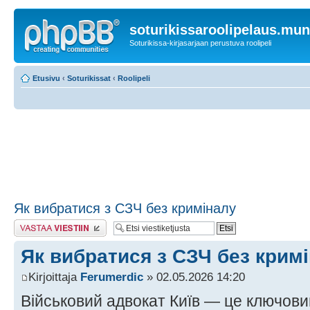
soturikissaroolipelaus.mu
Soturikissa-kirjasarjaan perustuva roolipeli
Etusivu
‹
Soturikissat
‹
Roolipeli
Як вибратися з СЗЧ без криміналу
Lähetä vastaus
Як вибратися з СЗЧ без крим
Kirjoittaja
Ferumerdic
» 02.05.2026 14:20
Військовий адвокат Київ — це ключови