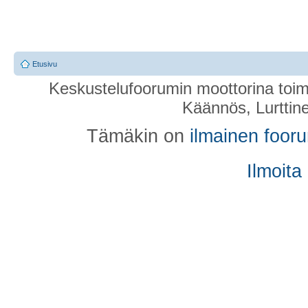
Etusivu
Keskustelufoorumin moottorina toim
Käännös, Lurttin
Tämäkin on
ilmainen foor
Ilmoita