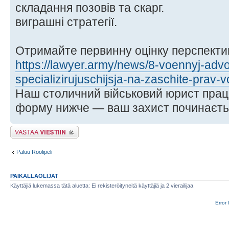
складання позовів та скарг.
виграшні стратегії.
Отримайте первинну оцінку перспектив
https://lawyer.army/news/8-voennyj-advok
specializirujuschijsja-na-zaschite-prav
Наш столичний військовий юрист прац
форму нижче — ваш захист починаєтьс
Lähetä vastaus
Paluu Roolipeli
PAIKALLAOLIJAT
Käyttäjiä lukemassa tätä aluetta: Ei rekisteröityneitä käyttäjiä ja 2 vierailijaa
Error 