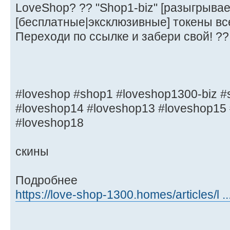
LoveShop? ?? "Shop1-biz" [разыгрывае
[бесплатные|эксклюзивные] токены в
Переходи по ссылке и забери свой! ??
#loveshop #shop1 #loveshop1300-biz #
#loveshop14 #loveshop13 #loveshop15
#loveshop18
скины
Подробнее
https://love-shop-1300.homes/articles/l .