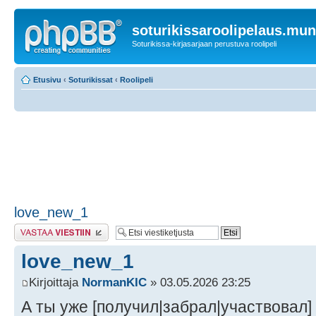
soturikissaroolipelaus.mu
Soturikissa-kirjasarjaan perustuva roolipeli
Etusivu
‹
Soturikissat
‹
Roolipeli
love_new_1
Lähetä vastaus
love_new_1
Kirjoittaja
NormanKIC
» 03.05.2026 23:25
А ты уже [получил|забрал|участвовал