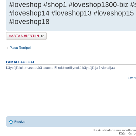
#loveshop #shop1 #loveshop1300-biz #
#loveshop14 #loveshop13 #loveshop15
#loveshop18
Lähetä vastaus
Paluu Roolipeli
PAIKALLAOLIJAT
Käyttäjiä lukemassa tätä aluetta: Ei rekisteröityneitä käyttäjiä ja 1 vierailijaa
Error 
Etusivu
Keskustelufoorumin moottorina
Käännös, Lu