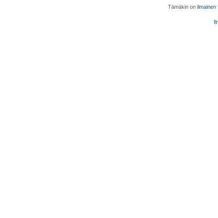
Tämäkin on
ilmainen
Il