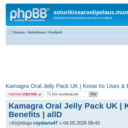
soturikissaroolipelaus.mu
Soturikissa-kirjasarjaan perustuva roolipeli
Etusivu
‹
Soturikissat
‹
Roolipeli
Kamagra Oral Jelly Pack UK | Know Its Uses & Be
Lähetä vastaus
Kamagra Oral Jelly Pack UK | 
Benefits | allD
Kirjoittaja
roydavis47
» 04.05.2026 09:43