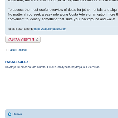
adventure, there are also lots of jet ski experiences and safaris available
To access the most useful overview of deals for jet ski rentals and alqui
No matter if you seek a easy ride along Costa Adeje or an option more th
convenient to identify something that suits your background and wallet.
jet ski safari tenerife
https://alquilerjetskitf.com
Lähetä vastaus
Paluu Roolipeli
PAIKALLAOLIJAT
Käyttäjiä lukemassa tätä aluetta: Ei rekisteröityneitä käyttäjiä ja 1 vierailijaa
Etusivu