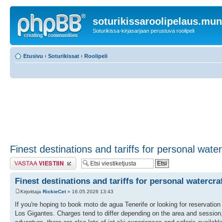
soturikissaroolipelaus.mu
Soturikissa-kirjasarjaan perustuva roolipeli
Etusivu
‹
Soturikissat
‹
Roolipeli
Finest destinations and tariffs for personal wate
Lähetä vastaus
Finest destinations and tariffs for personal watercra
Kirjoittaja
RickieCet
» 16.05.2026 13:43
If you're hoping to book moto de agua Tenerife or looking for reservation
Los Gigantes. Charges tend to differ depending on the area and session, 