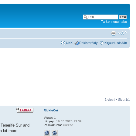
Tarkennettu haku
UKK
Rekisteröidy
Kirjaudu sisään
1 viesti • Sivu
1
/
1
RickieCet
Viestit:
1
Liittynyt:
16.05.2026 13:39
n Tenerife Sur and
Paikkakunta:
Greece
a bit more