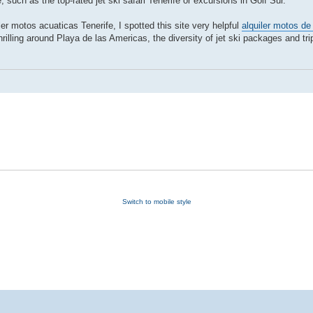
, such as the top-rated jet ski safari Tenerife or excursions in Golf Sur.
ler motos acuaticas Tenerife, I spotted this site very helpful
alquiler motos de
rilling around Playa de las Americas, the diversity of jet ski packages and tr
Switch to mobile style