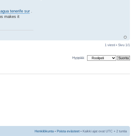
 agua tenerife sur
.
ips makes it
1 viesti • Sivu
1
/
1
Hyppää:
Henkilökunta
•
Poista evästeet
• Kaikki ajat ovat UTC + 2 tuntia