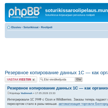
soturikissaroolipelaus.mu
Soturikissa-kirjasarjaan perustuva roolipeli
Etusivu
‹
Soturikissat
‹
Roolipeli
Резервное копирование данных 1С — как орг
Lähetä vastaus
Резервное копирование данных 1С — как организ
Kirjoittaja
Vadimnuh
» 17.05.2026 23:33
Интегрировали 1С УНФ с Ozon и Wildberries. Заказы теперь падают
пересортом стало в разы меньше.
автоматизация торговли Белгоро