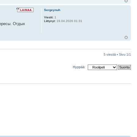
Sergeynuh
Viestit:
1
Liittynyt:
19.04.2026 01:31
тересы. Отдых
5 viestiä • Sivu
1
/
1
Hyppää: