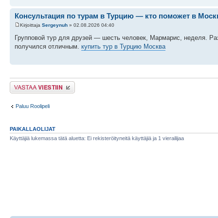
Консультация по турам в Турцию — кто поможет в Моск
Kirjoittaja
Sergeynuh
» 02.08.2026 04:40
Групповой тур для друзей — шесть человек, Мармарис, неделя. Ра
получился отличным.
купить тур в Турцию Москва
Lähetä vastaus
Paluu Roolipeli
PAIKALLAOLIJAT
Käyttäjiä lukemassa tätä aluetta: Ei rekisteröityneitä käyttäjiä ja 1 vierailijaa