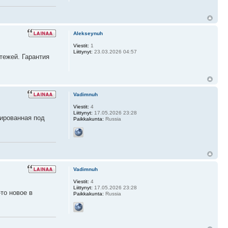
Alekseynuh
Viestit:
1
Liittynyt:
23.03.2026 04:57
тежей. Гарантия
Vadimnuh
Viestit:
4
Liittynyt:
17.05.2026 23:28
тированная под
Paikkakunta:
Russia
Vadimnuh
Viestit:
4
Liittynyt:
17.05.2026 23:28
то новое в
Paikkakunta:
Russia