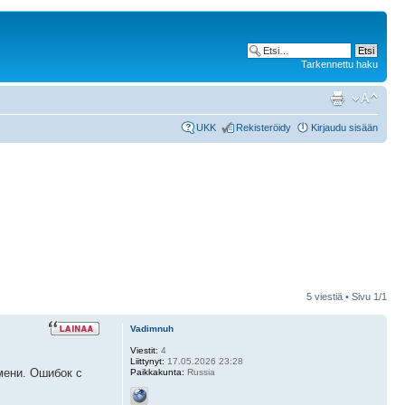
Tarkennettu haku
UKK
Rekisteröidy
Kirjaudu sisään
5 viestiä • Sivu
1
/
1
Vadimnuh
Viestit:
4
Liittynyt:
17.05.2026 23:28
мени. Ошибок с
Paikkakunta:
Russia