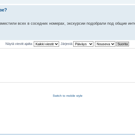
ве?
зместили всех в соседних номерах, экскурсии подобрали под общие ин
Näytä viestit ajalta:
Järjestä
Switch to mobile style