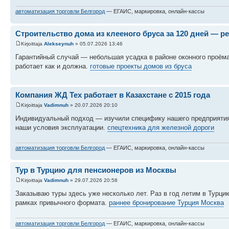
автоматизация торговли Белгород
— ЕГАИС, маркировка, онлайн-кассы
Строительство дома из клееного бруса за 120 дней — р
Kirjoittaja
Alekseynuh
» 05.07.2026 13:46
Гарантийный случай — небольшая усадка в районе оконного проёма
работает как и должна.
готовые проекты домов из бруса
Компания ЖД Тех работает в Казахстане с 2015 года
Kirjoittaja
Vadimnuh
» 20.07.2026 20:10
Индивидуальный подход — изучили специфику нашего предприятия п
наши условия эксплуатации.
спецтехника для железной дороги
автоматизация торговли Белгород
— ЕГАИС, маркировка, онлайн-кассы
Тур в Турцию для пенсионеров из Москвы
Kirjoittaja
Vadimnuh
» 29.07.2026 20:58
Заказываю туры здесь уже несколько лет. Раз в год летим в Турци
рамках привычного формата.
раннее бронирование Турция Москва
автоматизация торговли Белгород
— ЕГАИС, маркировка, онлайн-кассы