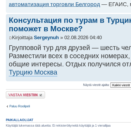
автоматизация торговли Белгород
— ЕГАИС, м
Консультация по турам в Турци
поможет в Москве?
Kirjoittaja
Sergeynuh
» 02.08.2026 04:40
Групповой тур для друзей — шесть че
Разместили всех в соседних номерах,
общие интересы. Отдых получился о
Турцию Москва
Näytä viestit ajalta:
Lähetä vastaus
Paluu Roolipeli
PAIKALLAOLIJAT
Käyttäjiä lukemassa tätä aluetta: Ei rekisteröityneitä käyttäjiä ja 1 vierailijaa