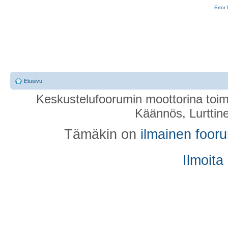
Error 
Etusivu
Keskustelufoorumin moottorina toim
Käännös, Lurttin
Tämäkin on
ilmainen foor
Ilmoita