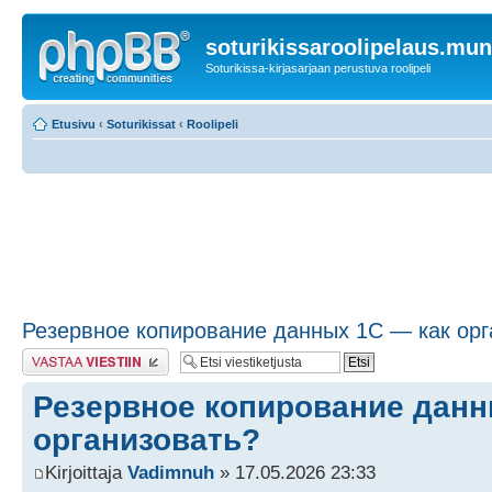
soturikissaroolipelaus.mu
Soturikissa-kirjasarjaan perustuva roolipeli
Etusivu
‹
Soturikissat
‹
Roolipeli
Резервное копирование данных 1С — как орг
Lähetä vastaus
Резервное копирование данн
организовать?
Kirjoittaja
Vadimnuh
» 17.05.2026 23:33