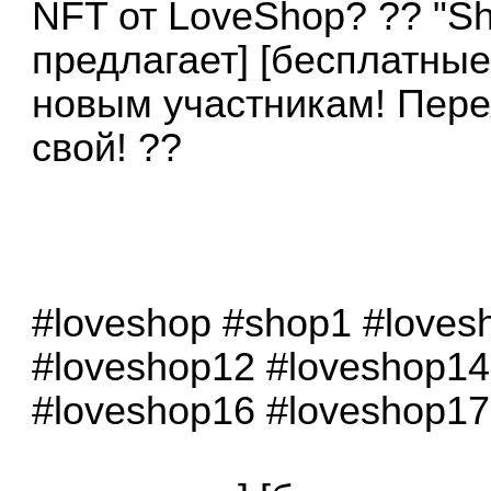
NFT от LoveShop? ?? "Sh
предлагает] [бесплатны
новым участникам! Пере
свой! ??
#loveshop #shop1 #loves
#loveshop12 #loveshop14
#loveshop16 #loveshop17