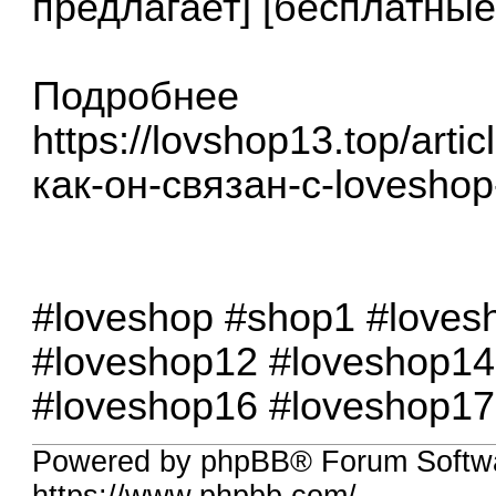
предлагает] [бесплатны
Подробнее
https://lovshop13.top/artic
как-он-связан-с-lovesho
#loveshop #shop1 #loves
#loveshop12 #loveshop14
#loveshop16 #loveshop17
Powered by phpBB® Forum Softw