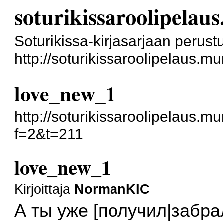
soturikissaroolipela
Soturikissa-kirjasarjaan perustu
http://soturikissaroolipelaus.m
love_new_1
http://soturikissaroolipelaus.
f=2&t=211
love_new_1
Kirjoittaja
NormanKIC
А ты уже [получил|забра