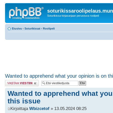
soturikissaroolipelaus.mu
Soturikissa-kirjasarjaan perustuva roolipeli
Etusivu
‹
Soturikissat
‹
Roolipeli
Wanted to apprehend what your opinion is on thi
Lähetä vastaus
Wanted to apprehend what your
this issue
Kirjoittaja
Wbizcetof
» 13.05.2024 08:25