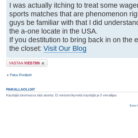
I was actually itching to treat some w
sports matches that are phenomenon righ
guys be familiar with that I did understa
the a-one locate in the USA.
If you destitution to bring back in on the 
the closet:
Visit Our Blog
Lähetä vastaus
Paluu Roolipeli
PAIKALLAOLIJAT
Käyttäjiä lukemassa tätä aluetta: Ei rekisteröityneitä käyttäjiä ja 0 vierailijaa
Error 